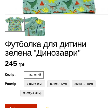
Футболка для дитини
зелена "Динозаври"
245
грн
Колір:
зелений
Розмір:
74см(6-9 м)
80см(9-12м)
86см(12-18м)
98см(24-36м)