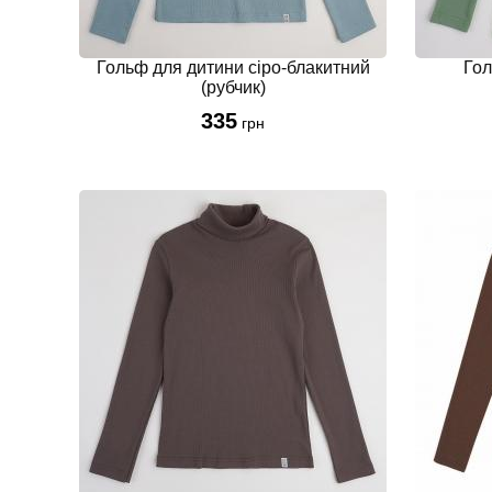
Гольф для дитини сіро-блакитний
Гол
(рубчик)
335
грн