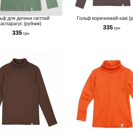
ьф для дитини світлий
Гольф коричневий-хакі (р
аспарагус (рубчик)
335
грн
335
грн