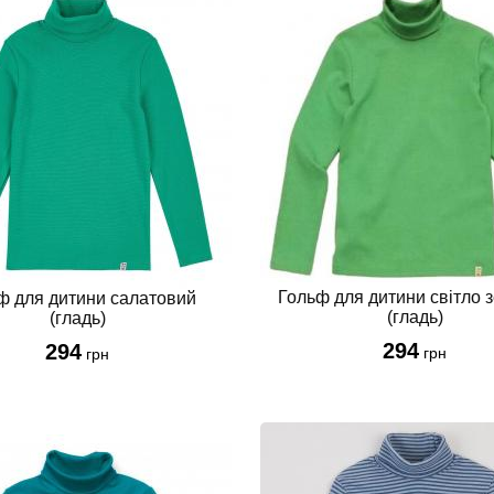
Гольф для дитини світло 
ф для дитини салатовий
(гладь)
(гладь)
294
294
грн
грн