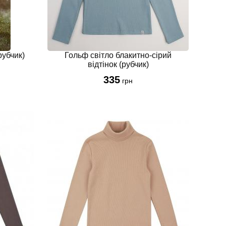
140-146 см
140 см(9-10р)
140 см
146 см(10-11р)
рубчик)
Гольф світло блакитно-сірий
146 см
відтінок (рубчик)
152 см(11-12р)
335
грн
152-158см
152 см
152-158 см
158 см(12-13р)
158 см