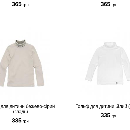
365
365
грн
грн
 для дитини бежево-сірий
Гольф для дитини білий (
(гладь)
335
грн
335
грн