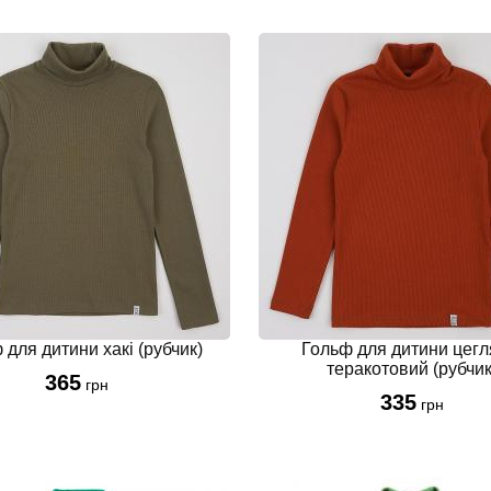
 для дитини хакі (рубчик)
Гольф для дитини цегл
теракотовий (рубчик
365
грн
335
грн