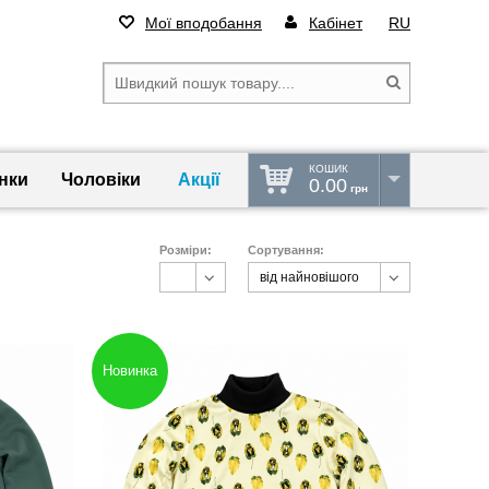
Мої вподобання
Кабінет
RU
КОШИК
нки
Чоловіки
Акції
0.00
грн
Розміри:
Сортування:
від найновішого
M
від найновішого
S
від найдешевшого
86см(12-18м)
від найдорожчого
86 см
92см(18-24м)
92 см
98 см