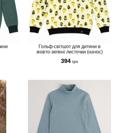
98 см(2-3р)
98см(24-36м)
104-110 см
104 см
104 см(3-4р)
110 см(4-5р)
тини
Гольф-світшот для дитини в
110 см
жовто-зелені листочки (начос)
116-122 см
394
грн
116 см(5-6р)
116 см
122 см(6-7р)
122 см
128-134 см
128 см
128 см(7-8р)
134 см(8-9 р)
134 см