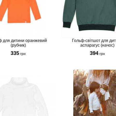
ф для дитини оранжевий
Гольф-світшот для ди
(рубчик)
аспарагус (начос)
335
394
грн
грн