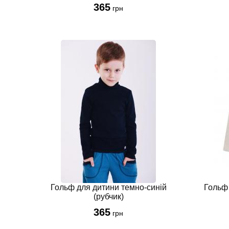
365
грн
Гольф для дитини темно-синій
Гольф
(рубчик)
365
грн