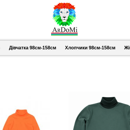
с
Дівчатка 98cм-158см
Хлопчики 98см-158см
Жі