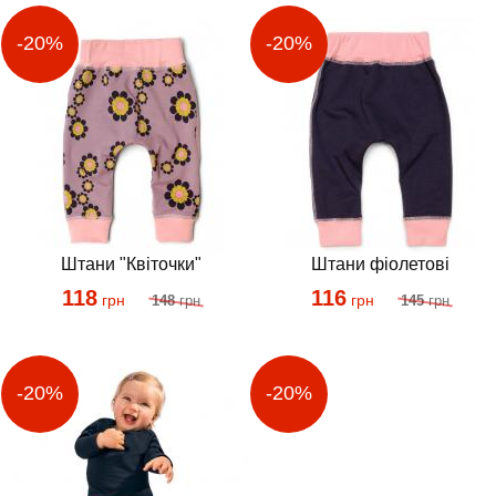
Штани "Квіточки"
Штани фіолетові
118
116
грн
грн
148
грн
145
грн