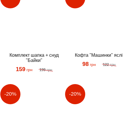
Комплект шапка + снуд
Кофта "Машинки" яслі
"Байки"
98
грн
122
грн
159
грн
199
грн