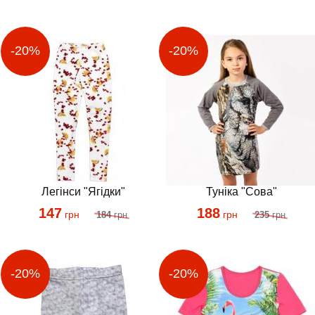
Легінси "Ягідки"
Туніка "Сова"
147
188
грн
грн
184
грн
235
грн