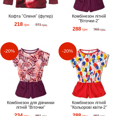
Кофта "Оленя" (футер)
Комбінезон літній
"Віточки-2"
218
грн
273
грн
288
грн
360
грн
Комбінезон для дівчинки
Комбінезон літній
літній "Віточки"
"Кольорові квіти-2"
234
288
грн
грн
293
грн
360
грн