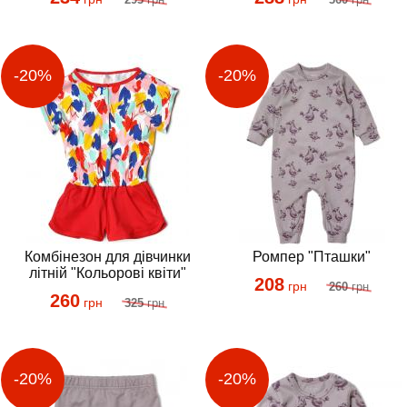
Комбінезон для дівчинки
Ромпер "Пташки"
літній "Кольорові квіти"
208
грн
260
грн
260
грн
325
грн