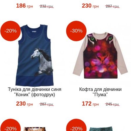
186
230
грн
грн
232
грн
287
грн
Туніка для дівчинки синя
Кофта для дівчинки
"Коник" (фотодрук)
"Пума"
230
172
грн
грн
287
грн
245
грн