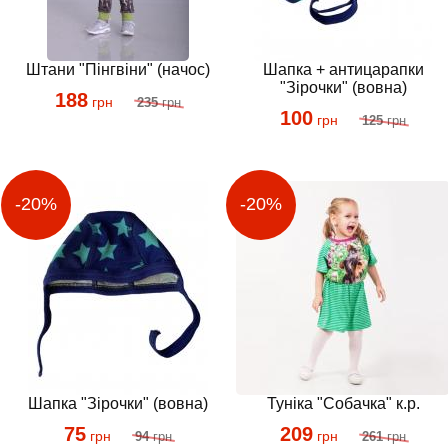
Штани "Пінгвіни" (начос)
Шапка + антицарапки
"Зірочки" (вовна)
188
грн
235
грн
100
грн
125
грн
Шапка "Зірочки" (вовна)
Туніка "Собачка" к.р.
75
209
грн
грн
94
грн
261
грн