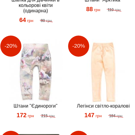
кольорові квіти
88
грн
110
грн
(одинарна)
64
грн
80
грн
Штани "Єдинороги"
Легінси світло-коралові
172
147
грн
грн
215
грн
184
грн