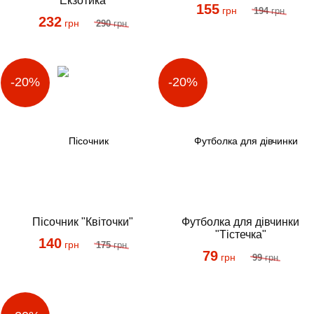
"Екзотика"
155
грн
194
грн
232
грн
290
грн
Пісочник "Квіточки"
Футболка для дівчинки
"Тістечка"
140
грн
175
грн
79
грн
99
грн