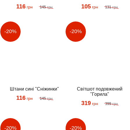
116
105
грн
грн
145
грн
131
грн
Штани сині "Сніжинки"
Світшот подовжений
"Горила"
116
грн
145
грн
319
грн
399
грн