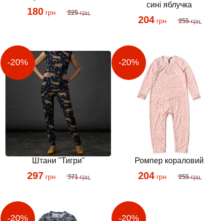
сині яблучка
180
грн
225
грн
204
грн
255
грн
Штани "Тигри"
Ромпер кораловий
297
204
грн
грн
371
грн
255
грн