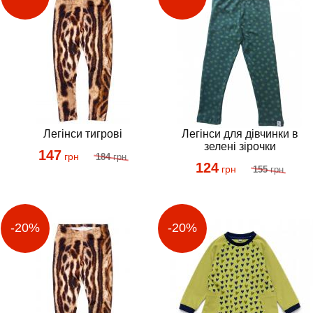
Легінси тигрові
Легінси для дівчинки в
зелені зірочки
147
грн
184
грн
124
грн
155
грн