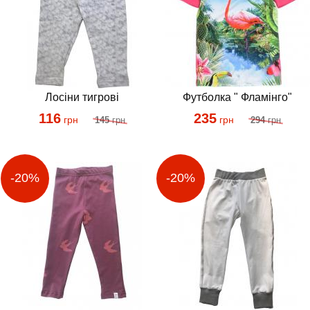
Лосіни тигрові
Футболка " Фламінго"
116
235
грн
грн
145
грн
294
грн