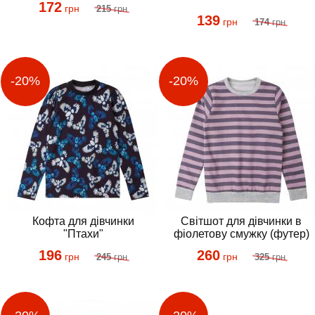
172
грн
215
грн
139
грн
174
грн
Кофта для дівчинки
Світшот для дівчинки в
"Птахи"
фіолетову смужку (футер)
196
260
грн
грн
245
грн
325
грн