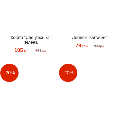
Кофта "Спецтехніка"
Легінси "Квіточки"
зелена
79
грн
99
грн
105
грн
131
грн