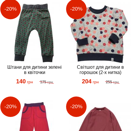
Штани для дитини зелені
Світшот для дитини в
в квіточки
горошок (2-х нитка)
140
204
грн
грн
175
грн
255
грн