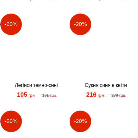
Сукня синя в квіти
Легінси темно-сині
216
105
грн
грн
270
грн
131
грн