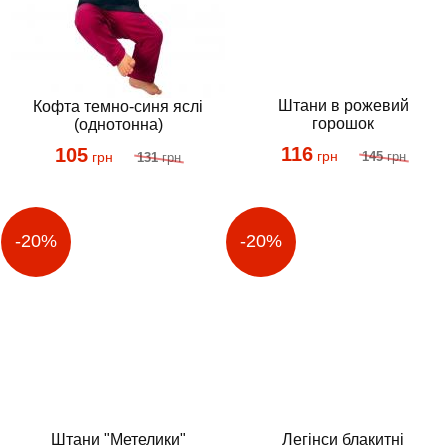
Кофта темно-синя яслі
Штани в рожевий
(однотонна)
горошок
105
116
грн
грн
131
грн
145
грн
Штани "Метелики"
Легінси блакитні