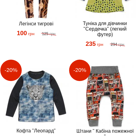
Туніка для дівчинки
Легінси тигрові
"Сердечка" (легкий
100
грн
125
грн
футер)
235
грн
294
грн
Кофта "Леопард"
Штани " Кабіна пожежної
"