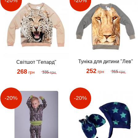
Туніка для дитини "Лев"
Світшот "Гепард"
252
268
грн
315
грн
грн
335
грн