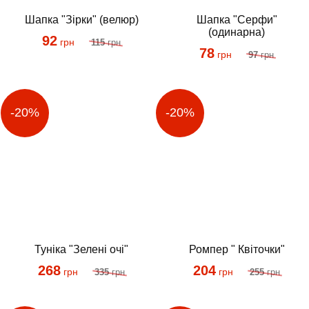
Шапка "Зірки" (велюр)
Шапка "Серфи"
(одинарна)
92
грн
115
грн
78
грн
97
грн
Туніка "Зелені очі"
Ромпер " Квіточки"
268
204
грн
грн
335
грн
255
грн