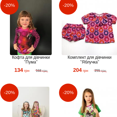
Кофта для дівчинки
Комплект для дівчинки
"Пума"
"Яблучка"
134
204
грн
грн
168
грн
255
грн