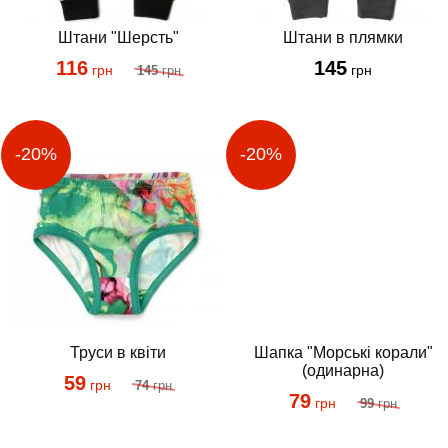
Штани "Шерсть"
Штани в плямки
116
145
грн
грн
145
грн
Труси в квіти
Шапка "Морські корали"
(одинарна)
59
грн
74
грн
79
грн
99
грн