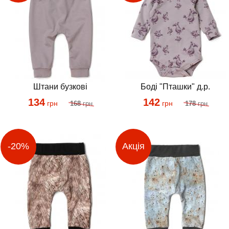
Штани бузкові
Боді "Пташки" д.р.
134
142
грн
грн
168
грн
178
грн