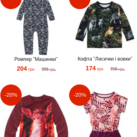
Кофта "Лисички і вовки"
Ромпер "Машинки"
174
204
грн
218
грн
грн
255
грн