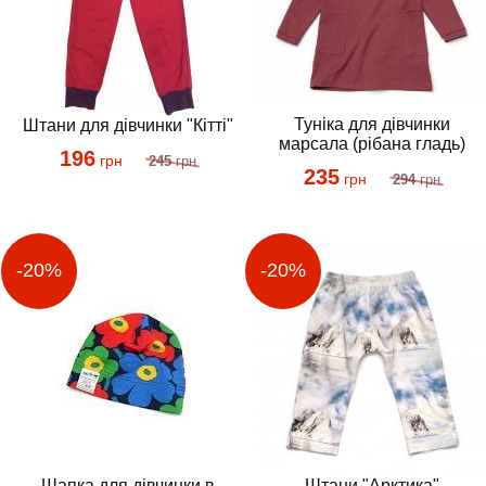
Туніка для дівчинки
Штани для дівчинки "Кітті"
марсала (рібана гладь)
196
грн
245
грн
235
грн
294
грн
Шапка для дівчинки в
Штани "Арктика"