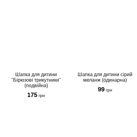
Шапка для дитини
Шапка для дитини сірий
"Бірюзові трикутники"
меланж (одинарна)
(подвійна)
99
грн
175
грн