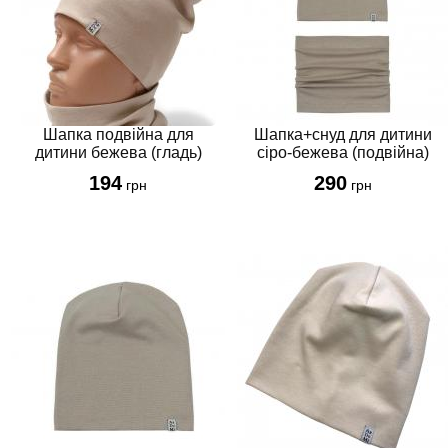
Шапка подвійна для
Шапка+снуд для дитини
дитини бежева (гладь)
сіро-бежева (подвійна)
194
290
грн
грн