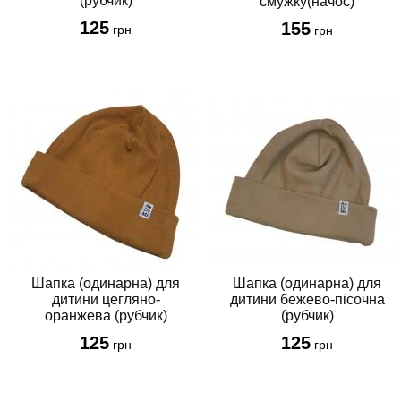
(рубчик)
смужку(начос)
125
155
грн
грн
Шапка (одинарна) для
Шапка (одинарна) для
дитини цегляно-
дитини бежево-пісочна
оранжева (рубчик)
(рубчик)
125
125
грн
грн