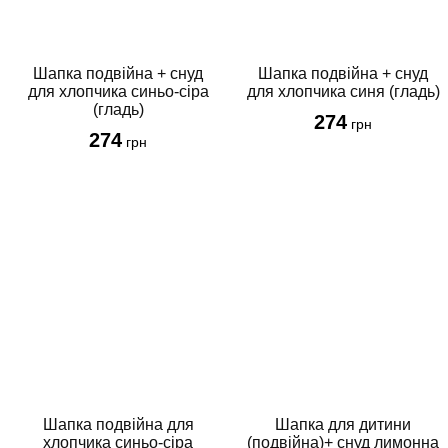
Шапка подвійна + снуд
Шапка подвійна + снуд
для хлопчика синьо-сіра
для хлопчика синя (гладь)
(гладь)
274
грн
274
грн
Шапка подвійна для
Шапка для дитини
хлопчика синьо-сіра
(подвійна)+ снуд лимонна