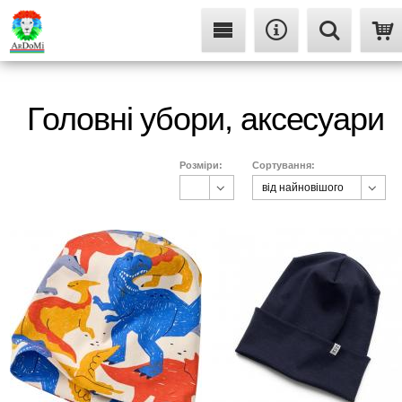
Головні убори, аксесуари
Розміри:
Сортування:
від найновішого
0-36 м
від найновішого
один розмір (0-36 м)
від найдешевшого
0-3 м
від найдорожчого
один розмір
один розмір (3-5 років)
2-6 років
3-6 років
42-44 см
44/45 см