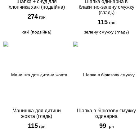
Шапка + снуд для
Шапка одинарна в
хлопчика хакі (подвійна)
блакитно-зелену смужку
(гладь)
274
грн
115
грн
Манишка для дитини
Шапка в бірюзову смужку
жовта (гладь)
одинарна
115
99
грн
грн