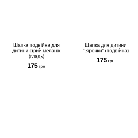
Шапка подвійна для
Шапка для дитини
дитини сірий меланж
"Зірочки" (подвійна)
(гладь)
175
грн
175
грн