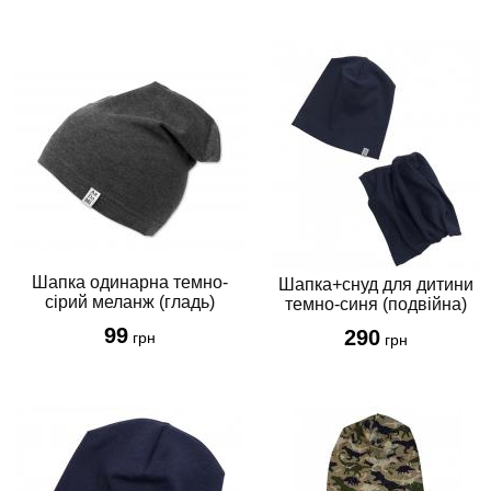
Шапка одинарна темно-
Шапка+снуд для дитини
сірий меланж (гладь)
темно-синя (подвійна)
99
290
грн
грн