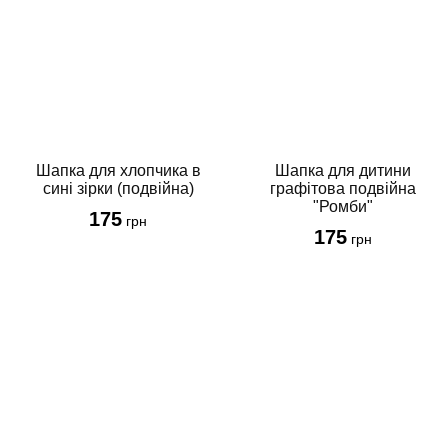
Шапка для хлопчика в
Шапка для дитини
сині зірки (подвійна)
графітова подвійна
"Ромби"
175
грн
175
грн