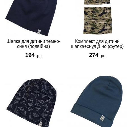
Шапка для дитини темно-
Комплект для дитини
синя (подвійна)
шапка+снуд Діно (футер)
194
274
грн
грн