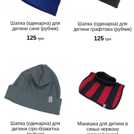
Шапка (одинарна) для
Шапка (одинарна) для
дитини синя (рубчик)
дитини графітова (рубчик)
125
125
грн
грн
Шапка (одинарна) для
Манишка для дитини в
дитини сіро-блакитна
синьо-червону