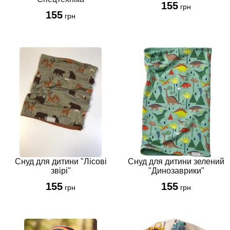
155
грн
155
грн
Cнуд для дитини "Лісові
Cнуд для дитини зелений
звірі"
"Динозаврики"
155
155
грн
грн