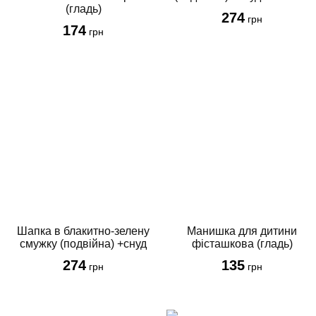
(гладь)
274
грн
174
грн
Шапка в блакитно-зелену
Манишка для дитини
смужку (подвійна) +снуд
фісташкова (гладь)
274
135
грн
грн