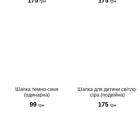
175
175
грн
грн
Шапка темно-синя
Шапка для дитини світло-
(одинарна)
сіра (подвійна)
99
175
грн
грн