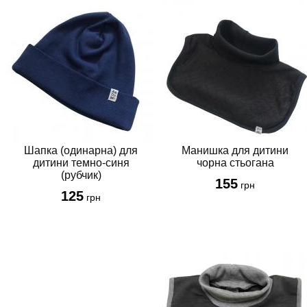
Шапка (одинарна) для
Манишка для дитини
дитини темно-синя
чорна стьогана
(рубчик)
155
грн
125
грн