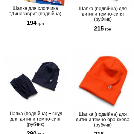
44-46 см
Шапка для хлопчика
Шапка (подвійна) для
"Динозаври" (подвійна)
дитини темно-синя
46/47см
(рубчик)
194
46-48 см
грн
215
грн
48/49 см
48-50 см
50/51 см
50-52 см
52-54 см
52/53 см
53-55 см
54-56 см
54/55 см
56-58 см
57-59 см
Шапка (подвійна) + снуд
Шапка (подвійна) для
104-110 см
для дитини темно-сині
дитини темно-оранжева
116-122 см
(рубчик)
(рубчик)
128-134 см
290
215