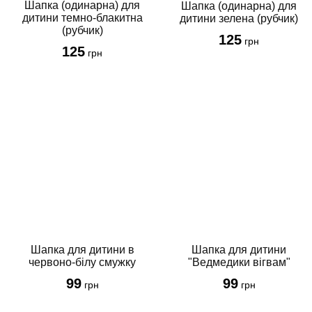
Шапка (одинарна) для
Шапка (одинарна) для
дитини темно-блакитна
дитини зелена (рубчик)
(рубчик)
125
грн
125
грн
Шапка для дитини
Шапка для дитини в
"Ведмедики вігвам"
червоно-білу смужку
99
99
грн
грн