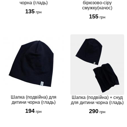
чорна (гладь)
бірюзово-сіру
смужку(начос)
135
грн
155
грн
Шапка (подвійна) для
Шапка (подвійна) + снуд
дитини чорна (гладь)
для дитини чорна (гладь)
194
290
грн
грн