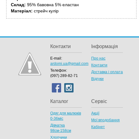
Склад:
95% бавовна 5% еластан
Матеріал:
стрейч кулір
Контакти
Інформація
E-mail:
Про нас
ardomi.ua@gmail.com
Контакти
Телефон:
Доставка і оплата
(097) 289-82-71
Відгуки
Каталог
Сервіс
Одяг для малюків
Акції
0-36міс
Мої вподобання
Дівчатка
Кабінет
98cм-158см
Хлопчики