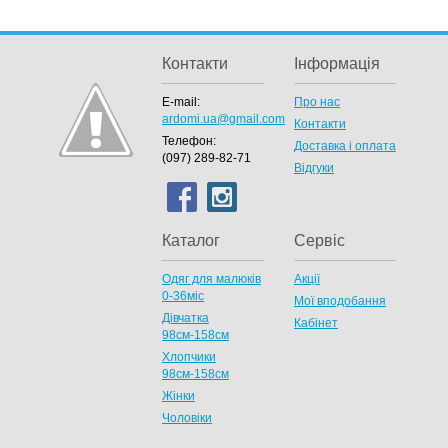
Контакти
Інформація
E-mail:
Про нас
ardomi.ua@gmail.com
Контакти
Телефон:
Доставка і оплата
(097) 289-82-71
Відгуки
Каталог
Сервіс
Одяг для малюків
Акції
0-36міс
Мої вподобання
Дівчатка
Кабінет
98cм-158см
Хлопчики
98см-158см
Жінки
Чоловіки