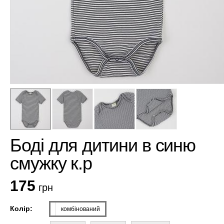
Боді для дитини в синю
смужку к.р
175
грн
Колір:
комбінований