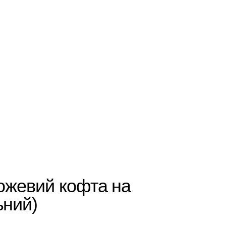
ожевий кофта на
ьний)