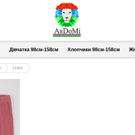
с
Дівчатка 98cм-158см
Хлопчики 98см-158см
Жі
и
31862