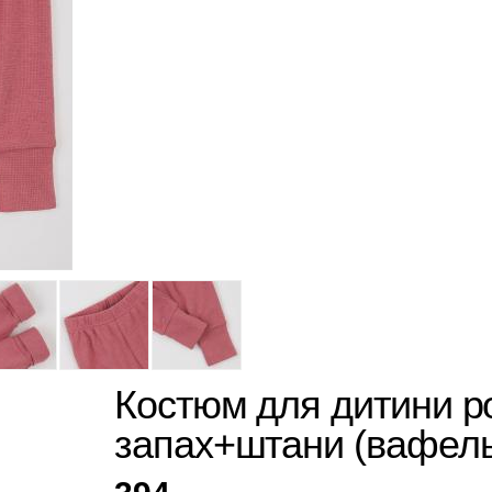
Костюм для дитини р
запах+штани (вафел