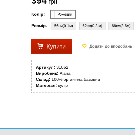
394
грн
Колір:
Рожевий
Розмір:
56см(0-1м)
62см(0-3 м)
68см(3-6м)
Купити
Артикул:
31862
Виробник:
Alana
Склад:
100% органічна бавовна
Матеріал:
кулір