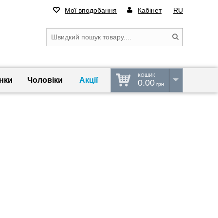
Мої вподобання
Кабінет
RU
КОШИК
нки
Чоловіки
Акції
0.00
грн