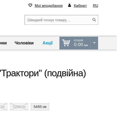
Мої вподобання
Кабінет
RU
КОШИК
нки
Чоловіки
Акції
0.00
грн
Трактори" (подвійна)
 см
52/53 см
54/55 см