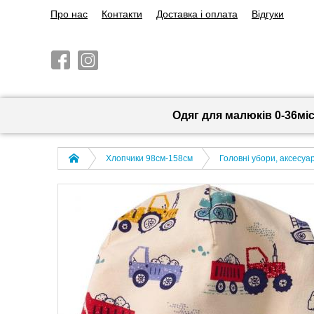
Про нас
Контакти
Доставка і оплата
Відгуки
Одяг для малюків 0-36мі
Хлопчики 98см-158см
Головні убори, аксесуа