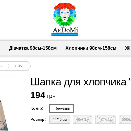
с
Дівчатка 98cм-158см
Хлопчики 98см-158см
Жі
ри
31851
Шапка для хлопчика "
194
грн
Колір:
бежевий
Розмір:
44/45 см
46/47см
48/49 см
50/51