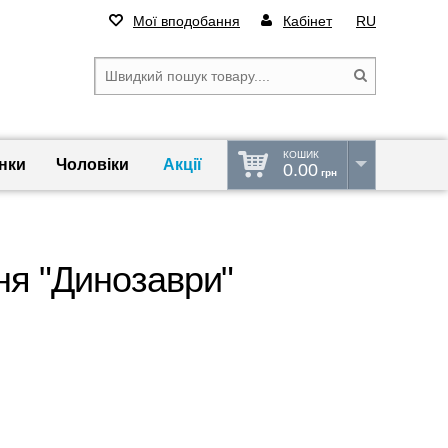
Мої вподобання
Кабінет
RU
КОШИК
нки
Чоловіки
Акції
0.00
грн
ня "Динозаври"