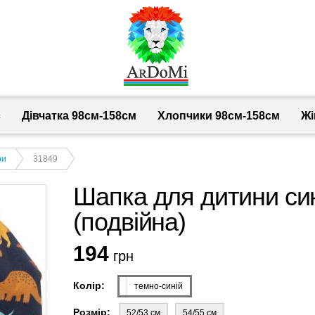
с
Дівчатка 98cм-158см
Хлопчики 98см-158см
Жі
ри
31849
Шапка для дитини си
(подвійна)
194
грн
Колір:
темно-синій
Розмір:
52/53 см
54/55 см