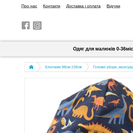
Про нас
Контакти
Доставка і оплата
Відгуки
Одяг для малюків 0-36мі
Хлопчики 98см-158см
Головні убори, аксесуа