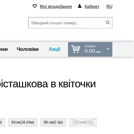
Мої вподобання
Кабінет
RU
КОШИК
нки
Чоловіки
Акції
0.00
грн
істашкова в квіточки
)
92см(18-24м)
98 см(2-3р)
104 см(3-4р)