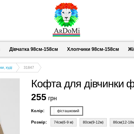
с
Дівчатка 98cм-158см
Хлопчики 98см-158см
Жі
и, худі
31847
Кофта для дівчинки ф
255
грн
Колір:
фісташковий
Розмір:
74см(6-9 м)
80см(9-12м)
86см(12-18м