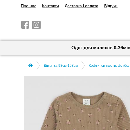
Про нас
Контакти
Доставка і оплата
Відгуки
Одяг для малюків 0-36мі
Дівчатка 98cм-158см
Кофти, світшоти, футболк