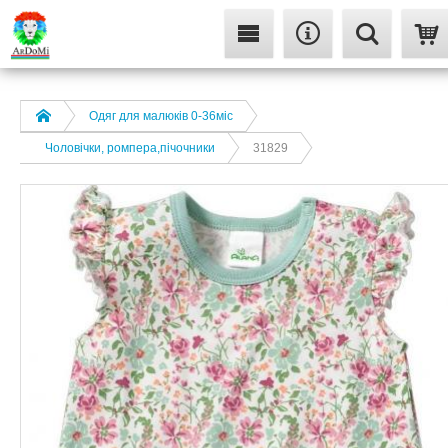
Одяг для малюків 0-36міс
Чоловічки, ромпера,пічочники
31829