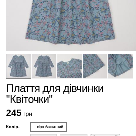
Плаття для дівчинки
"Квіточки"
245
грн
Колір:
сіро-блакитний