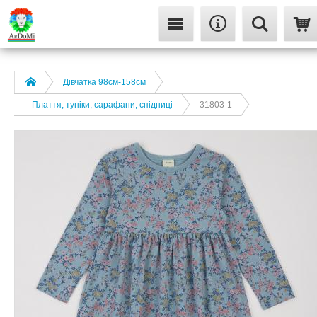
Дівчатка 98cм-158см
Плаття, туніки, сарафани, спідниці
31803-1