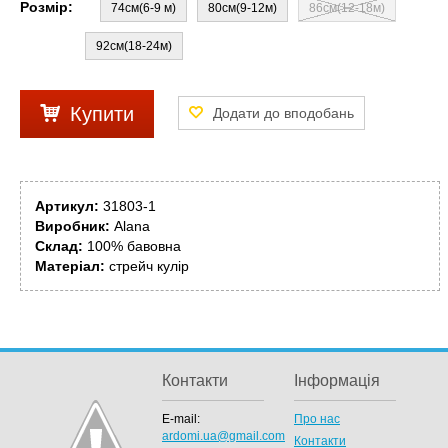
Розмір:
74см(6-9 м)
80см(9-12м)
86см(12-18м)
92см(18-24м)
Купити
Артикул:
31803-1
Виробник:
Alana
Склад:
100% бавовна
Матеріал:
стрейч кулір
Контакти
Інформація
E-mail:
Про нас
ardomi.ua@gmail.com
Контакти