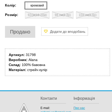
Колір:
кремовий
Розмір:
92см(18-24м)
98 см(2-3р)
104 см(3-4р)
Продано
Артикул:
31798
Виробник:
Alana
Склад:
100% бавовна
Матеріал:
стрейч кулір
Контакти
Інформація
E-mail:
Про нас