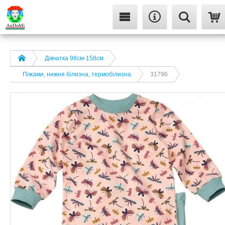
Дівчатка 98cм-158см
Піжами, нижня білизна, термобілизна
31796