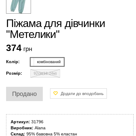
Піжама для дівчинки
"Метелики"
374
грн
Колір:
комбінований
Розмір:
92см(18-24м)
Продано
Артикул:
31796
Виробник:
Alana
Склад:
95% бавовна 5% еластан