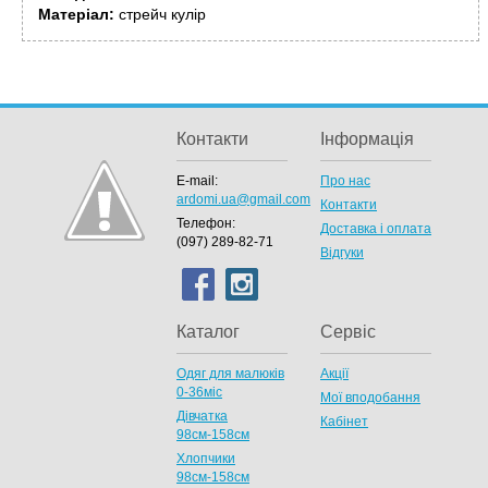
Матеріал:
стрейч кулір
Контакти
Інформація
E-mail:
Про нас
ardomi.ua@gmail.com
Контакти
Телефон:
Доставка і оплата
(097) 289-82-71
Відгуки
Каталог
Сервіс
Одяг для малюків
Акції
0-36міс
Мої вподобання
Дівчатка
Кабінет
98cм-158см
Хлопчики
98см-158см