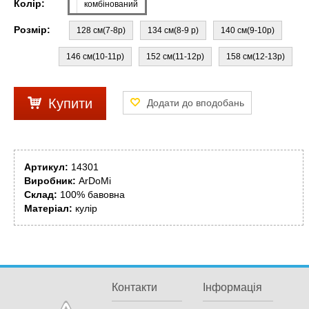
Колір:
комбінований
Розмір:
128 см(7-8р)
134 см(8-9 р)
140 см(9-10р)
146 см(10-11р)
152 см(11-12р)
158 см(12-13р)
Купити
Артикул:
14301
Виробник:
ArDoMi
Склад:
100% бавовна
Матеріал:
кулір
Контакти
Інформація