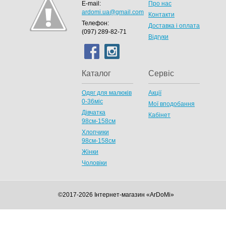
E-mail:
Про нас
ardomi.ua@gmail.com
Контакти
Телефон:
Доставка і оплата
(097) 289-82-71
Відгуки
Каталог
Сервіс
Одяг для малюків
Акції
0-36міс
Мої вподобання
Дівчатка
Кабінет
98cм-158см
Хлопчики
98см-158см
Жінки
Чоловіки
©2017-2026 Інтернет-магазин «ArDoMi»