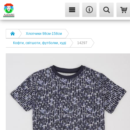
Хлопчики 98см-158см
Кофти, світшоти, футболки, худі
14297