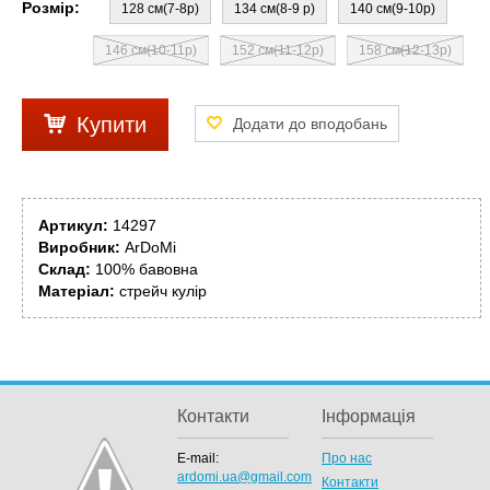
Розмір:
128 см(7-8р)
134 см(8-9 р)
140 см(9-10р)
146 см(10-11р)
152 см(11-12р)
158 см(12-13р)
Купити
Артикул:
14297
Виробник:
ArDoMi
Склад:
100% бавовна
Матеріал:
стрейч кулір
Контакти
Інформація
E-mail:
Про нас
ardomi.ua@gmail.com
Контакти