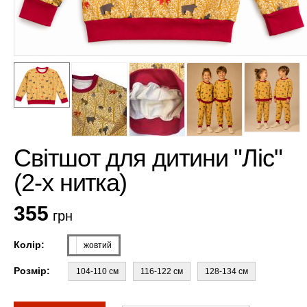
Світшот для дитини "Ліс"
(2-х нитка)
355
грн
Колір:
жовтий
Розмір:
104-110 см
116-122 см
128-134 см