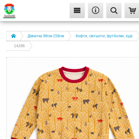
Дівчатка 98cм-158см
Кофти, світшоти, футболки, худі
14286