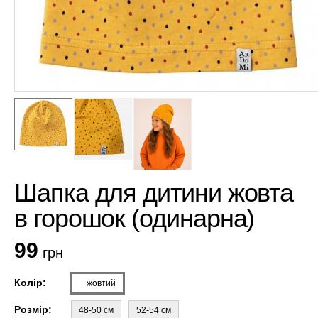
Шапка для дитини жовта
в горошок (одинарна)
99
грн
Колір:
жовтий
Розмір:
48-50 см
52-54 см