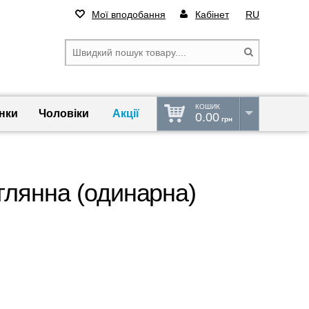
Мої вподобання
Кабінет
RU
КОШИК
нки
Чоловіки
Акції
0.00
грн
глянна (одинарна)