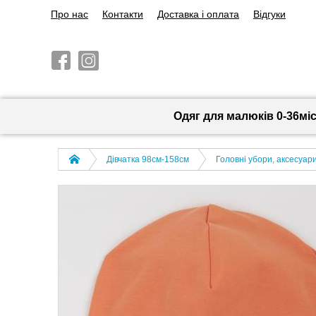
Про нас
Контакти
Доставка і оплата
Відгуки
Одяг для малюків 0-36мі
Дівчатка 98cм-158см
Головні убори, аксесуар