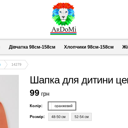
с
Дівчатка 98cм-158см
Хлопчики 98см-158см
Жі
и
14279
Шапка для дитини це
99
грн
Колір:
оранжевий
Розмір:
48-50 см
52-54 см