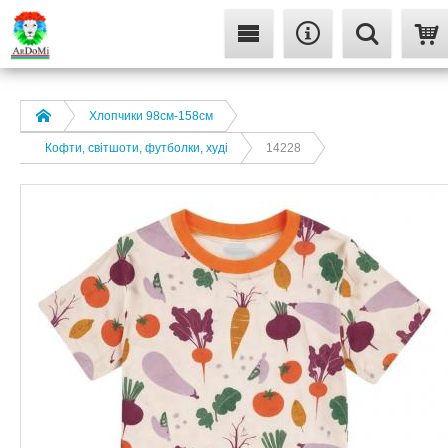
Хлопчики 98см-158см
Кофти, світшоти, футболки, худі
14228