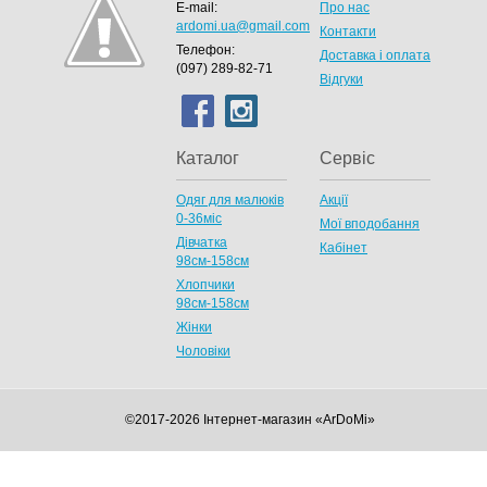
E-mail:
Про нас
ardomi.ua@gmail.com
Контакти
Телефон:
Доставка і оплата
(097) 289-82-71
Відгуки
Каталог
Сервіс
Одяг для малюків
Акції
0-36міс
Мої вподобання
Дівчатка
Кабінет
98cм-158см
Хлопчики
98см-158см
Жінки
Чоловіки
©2017-2026 Інтернет-магазин «ArDoMi»