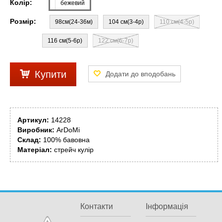
Колір:
бежевий
Розмір:
98см(24-36м)
104 см(3-4р)
110 см(4-5р)
116 см(5-6р)
122 см(6-7р)
Купити
Артикул:
14228
Виробник:
ArDoMi
Склад:
100% бавовна
Матеріал:
стрейч кулір
Контакти
Інформація