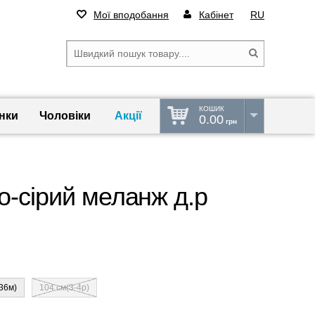
Мої вподобання
Кабінет
RU
КОШИК
нки
Чоловіки
Акції
0.00
грн
о-сірий меланж д.р
36м)
104 см(3-4р)