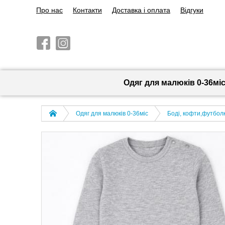
Про нас
Контакти
Доставка і оплата
Відгуки
Одяг для малюків 0-36мі
Одяг для малюків 0-36міс
Боді, кофти,футболк