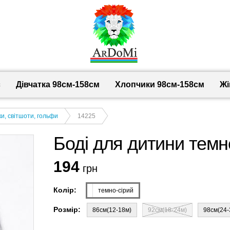
с
Дівчатка 98cм-158см
Хлопчики 98см-158см
Жі
и, світшоти, гольфи
14225
Боді для дитини темн
194
грн
Колір:
темно-сірий
Розмір:
86см(12-18м)
92см(18-24м)
98см(24-