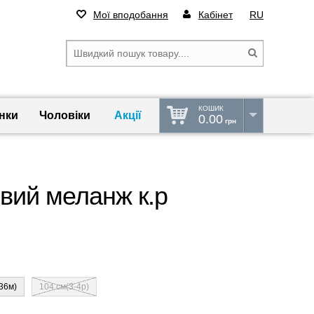
Мої вподобання
Кабінет
RU
КОШИК
нки
Чоловіки
Акції
0.00
грн
вий меланж к.р
36м)
104 см(3-4р)