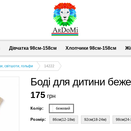
с
Дівчатка 98cм-158см
Хлопчики 98см-158см
Жі
и, світшоти, гольфи
14222
Боді для дитини беже
175
грн
Колір:
бежевий
Розмір:
86см(12-18м)
92см(18-24м)
98см(24-