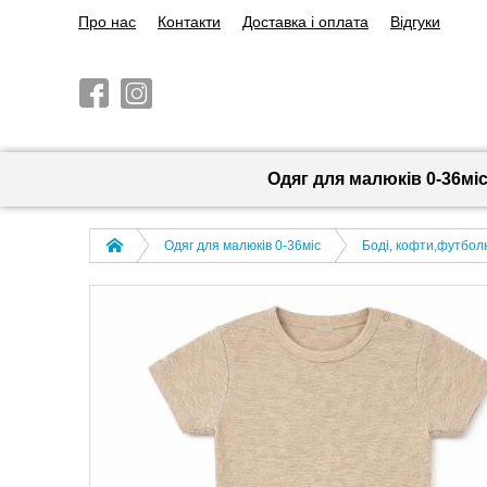
Про нас
Контакти
Доставка і оплата
Відгуки
Одяг для малюків 0-36мі
Одяг для малюків 0-36міс
Боді, кофти,футболк