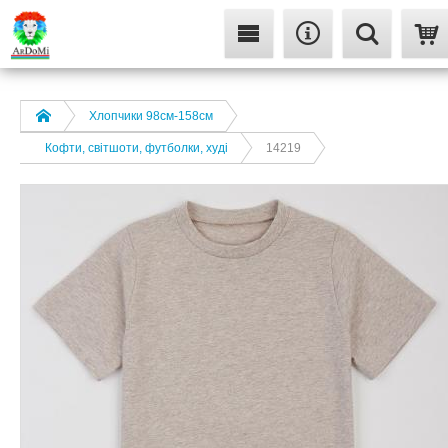
Хлопчики 98см-158см
Кофти, світшоти, футболки, худі
14219