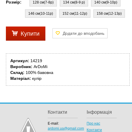
Розмір:
128 см(7-8р)
134 см(8-9 р)
140 см(9-10р)
146 см(10-11р)
152 см(11-12р)
158 см(12-13р)
Купити
Артикул:
14219
Виробник:
ArDoMi
Склад:
100% бавовна
Матеріал:
кулір
Контакти
Інформація
E-mail:
Про нас
ardomi.ua@gmail.com
Контакти