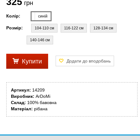
325
грн
Колір:
синій
Розмір:
104-110 см
116-122 см
128-134 см
140-146 см
Купити
Артикул:
14209
Виробник:
ArDoMi
Склад:
100% бавовна
Матеріал:
рібана