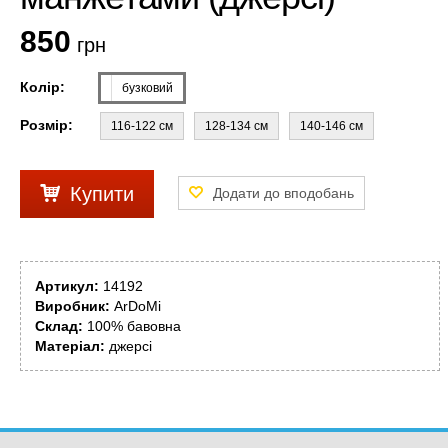
850
грн
Колір:
бузковий
Розмір:
116-122 см
128-134 см
140-146 см
Купити
Артикул:
14192
Виробник:
ArDoMi
Склад:
100% бавовна
Матеріал:
джерсі