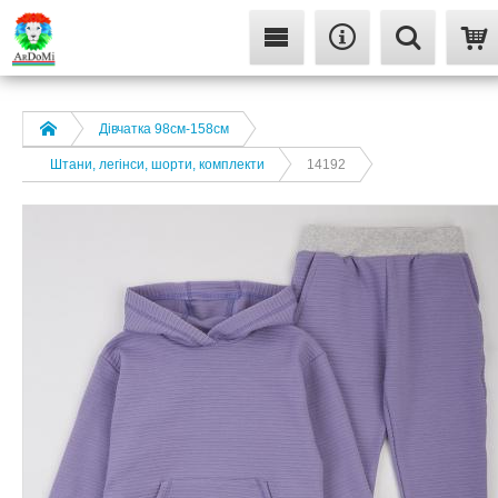
Дівчатка 98cм-158см
Штани, легінси, шорти, комплекти
14192