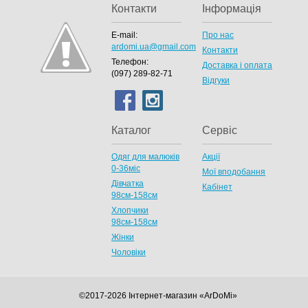
Контакти
Інформація
E-mail:
Про нас
ardomi.ua@gmail.com
Контакти
Телефон:
Доставка і оплата
(097) 289-82-71
Відгуки
Каталог
Сервіс
Одяг для малюків
Акції
0-36міс
Мої вподобання
Дівчатка
Кабінет
98cм-158см
Хлопчики
98см-158см
Жінки
Чоловіки
©2017-2026 Інтернет-магазин «ArDoMi»