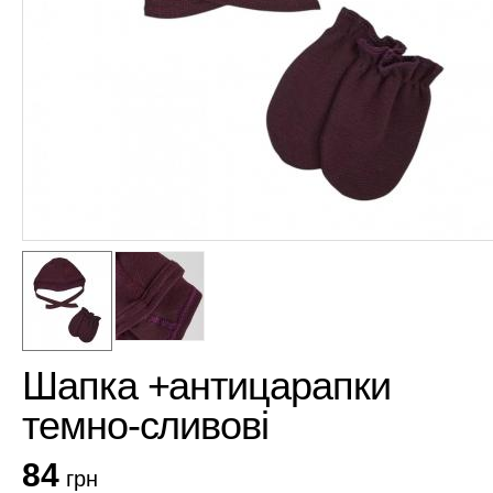
Шапка +антицарапки
темно-сливові
84
грн