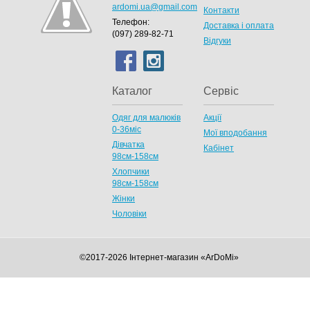
ardomi.ua@gmail.com
Контакти
Телефон:
Доставка і оплата
(097) 289-82-71
Відгуки
Каталог
Сервіс
Одяг для малюків
Акції
0-36міс
Мої вподобання
Дівчатка
Кабінет
98cм-158см
Хлопчики
98см-158см
Жінки
Чоловіки
©2017-2026 Інтернет-магазин «ArDoMi»