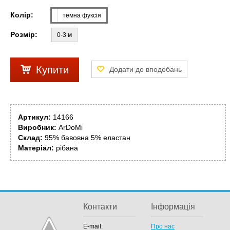
Колір:
темна фуксія
Розмір:
0-3 м
Купити
Артикул:
14166
Виробник:
ArDoMi
Склад:
95% бавовна 5% еластан
Матеріал:
рібана
Контакти
Інформація
E-mail:
Про нас