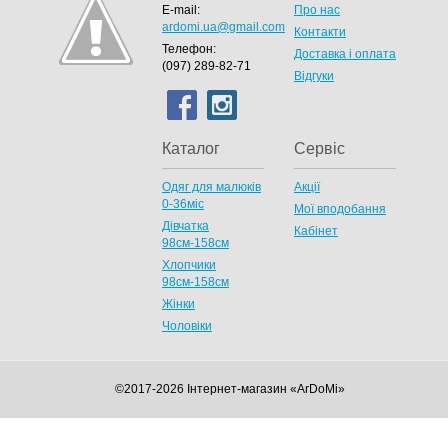
E-mail:
Про нас
ardomi.ua@gmail.com
Контакти
Телефон:
Доставка і оплата
(097) 289-82-71
Відгуки
Каталог
Сервіс
Одяг для малюків
Акції
0-36міс
Мої вподобання
Дівчатка
Кабінет
98cм-158см
Хлопчики
98см-158см
Жінки
Чоловіки
©2017-2026 Інтернет-магазин «ArDoMi»