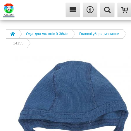
Одяг для малюків 0-36міс
Головні убори, манишки
14155