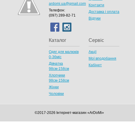
ardomi.ua@gmail.com
Контакти
Телефон:
Доставка і оплата
(097) 289-82-71
Відгуки
Каталог
Сервіс
Одяг для малюків
Акції
0-36міс
Мої вподобання
Дівчатка
Кабінет
98cм-158см
Хлопчики
98см-158см
Жінки
Чоловіки
©2017-2026 Інтернет-магазин «ArDoMi»