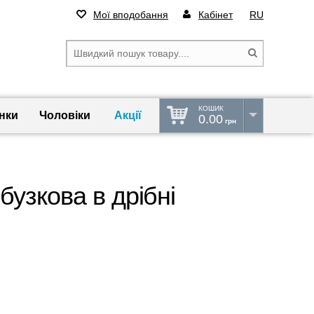
Мої вподобання
Кабінет
RU
КОШИК
нки
Чоловіки
Акції
0.00
грн
узкова в дрібні