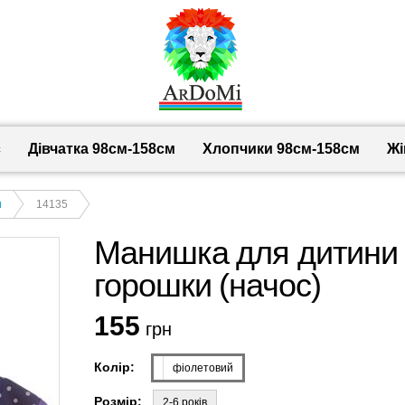
с
Дівчатка 98cм-158см
Хлопчики 98см-158см
Жі
и
14135
Манишка для дитини б
горошки (начос)
155
грн
Колір:
фіолетовий
Розмір:
2-6 років