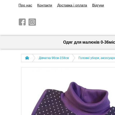
Про нас
Контакти
Доставка і оплата
Відгуки
Одяг для малюків 0-36мі
Дівчатка 98cм-158см
Головні убори, аксесуар