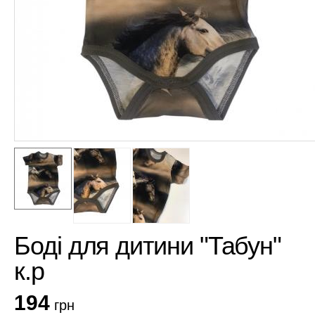
Боді для дитини "Табун"
к.р
194
грн