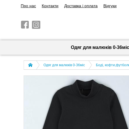
Про нас
Контакти
Доставка і оплата
Відгуки
Одяг для малюків 0-36мі
Одяг для малюків 0-36міс
Боді, кофти,футболк