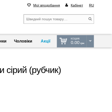
Мої вподобання
Кабінет
RU
КОШИК
нки
Чоловіки
Акції
0.00
грн
 сірий (рубчик)