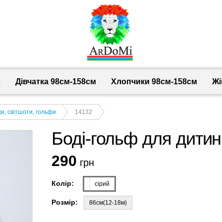
с
Дівчатка 98cм-158см
Хлопчики 98см-158см
Жі
и, світшоти, гольфи
14132
Боді-гольф для дитини
290
грн
Колір:
сірий
Розмір:
86см(12-18м)