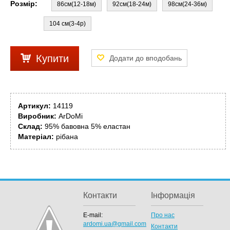
Розмір:
86см(12-18м)
92см(18-24м)
98см(24-36м)
104 см(3-4р)
Купити
Артикул:
14119
Виробник:
ArDoMi
Склад:
95% бавовна 5% еластан
Матеріал:
рібана
Контакти
Інформація
E-mail:
Про нас
ardomi.ua@gmail.com
Контакти