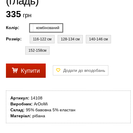
(гладь)
335
грн
Колір:
комбінований
Розмір:
116-122 см
128-134 см
140-146 см
152-158см
Купити
Артикул:
14108
Виробник:
ArDoMi
Склад:
95% бавовна 5% еластан
Матеріал:
рібана