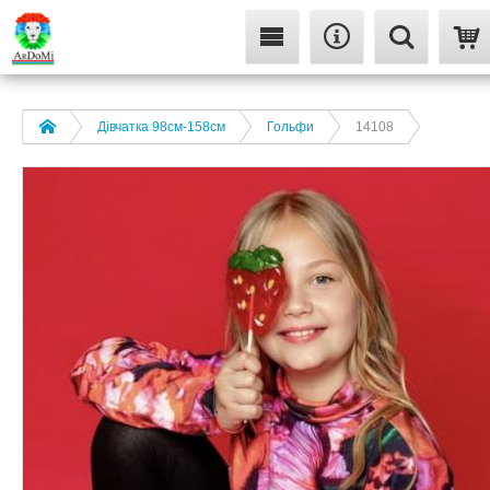
Дівчатка 98cм-158см
Гольфи
14108