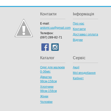
Контакти
Інформація
E-mail:
Про нас
ardomi.ua@gmail.com
Контакти
Телефон:
Доставка і оплата
(097) 289-82-71
Відгуки
Каталог
Сервіс
Одяг для малюків
Акції
0-36міс
Мої вподобання
Дівчатка
Кабінет
98cм-158см
Хлопчики
98см-158см
Жінки
Чоловіки