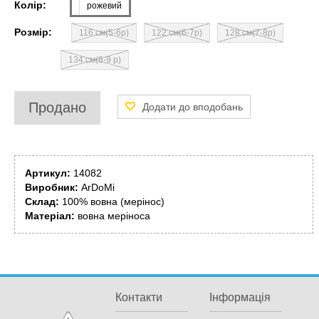
Колір:
рожевий
Розмір:
116 см(5-6р)
122 см(6-7р)
128 см(7-8р)
134 см(8-9 р)
Продано
Артикул:
14082
Виробник:
ArDoMi
Склад:
100% вовна (мерінос)
Матеріал:
вовна меріноса
Контакти
Інформація