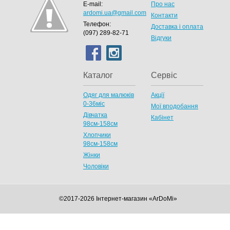
E-mail:
Про нас
ardomi.ua@gmail.com
Контакти
Телефон:
Доставка і оплата
(097) 289-82-71
Відгуки
Каталог
Сервіс
Одяг для малюків
Акції
0-36міс
Мої вподобання
Дівчатка
Кабінет
98cм-158см
Хлопчики
98см-158см
Жінки
Чоловіки
©2017-2026 Інтернет-магазин «ArDoMi»