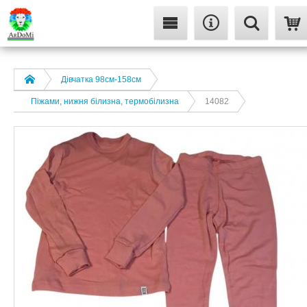
Дівчатка 98cм-158см
Піжами, нижня білизна, термобілизна
14082