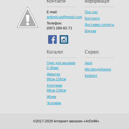
Контакти
Інформація
E-mail:
Про нас
ardomi.ua@gmail.com
Контакти
Телефон:
Доставка і оплата
(097) 289-82-71
Відгуки
Каталог
Сервіс
Одяг для малюків
Акції
0-36міс
Мої вподобання
Дівчатка
Кабінет
98cм-158см
Хлопчики
98см-158см
Жінки
Чоловіки
©2017-2026 Інтернет-магазин «ArDoMi»