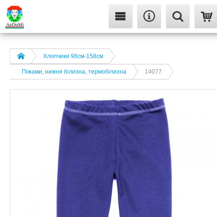
Хлопчики 98см-158см
Піжами, нижня білизна, термобілизна
14077