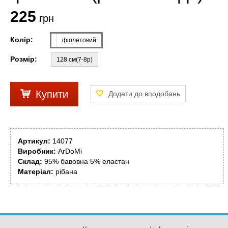
225
грн
Колір:
фіолетовий
Розмір:
128 см(7-8р)
Купити
Артикул:
14077
Виробник:
ArDoMi
Склад:
95% бавовна 5% еластан
Матеріал:
рібана