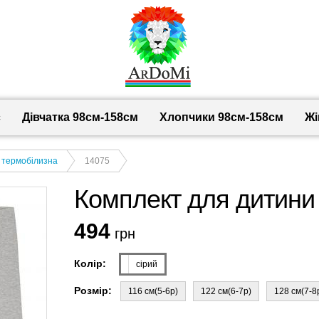
с
Дівчатка 98cм-158см
Хлопчики 98см-158см
Жі
, термобілизна
14075
Комплект для дитини с
494
грн
Колір:
сірий
Розмір:
116 см(5-6р)
122 см(6-7р)
128 см(7-8