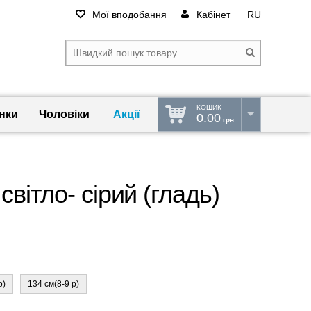
Мої вподобання
Кабінет
RU
КОШИК
нки
Чоловіки
Акції
0.00
грн
вітло- сірий (гладь)
р)
134 см(8-9 р)