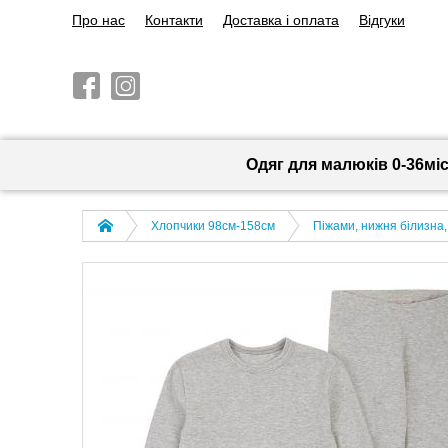
Про нас
Контакти
Доставка і оплата
Відгуки
Одяг для малюків 0-36мі
Хлопчики 98см-158см
Піжами, нижня білизна