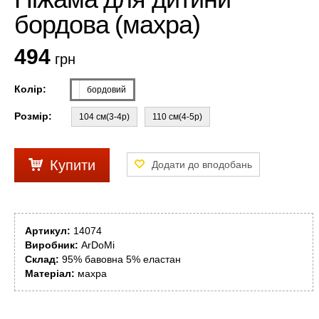
бордова (махра)
494
грн
Колір:
бордовий
Розмір:
104 см(3-4р)
110 см(4-5р)
Купити
Артикул:
14074
Виробник:
ArDoMi
Склад:
95% бавовна 5% еластан
Матеріал:
махра