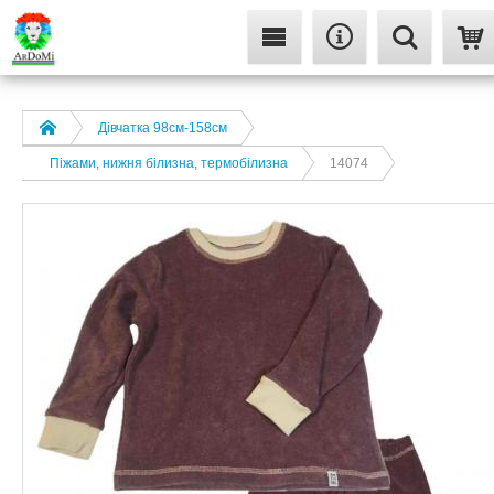
Дівчатка 98cм-158см
Піжами, нижня білизна, термобілизна
14074