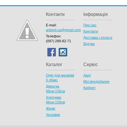
Контакти
Інформація
E-mail:
Про нас
ardomi.ua@gmail.com
Контакти
Телефон:
Доставка і оплата
(097) 289-82-71
Відгуки
Каталог
Сервіс
Одяг для малюків
Акції
0-36міс
Мої вподобання
Дівчатка
Кабінет
98cм-158см
Хлопчики
98см-158см
Жінки
Чоловіки