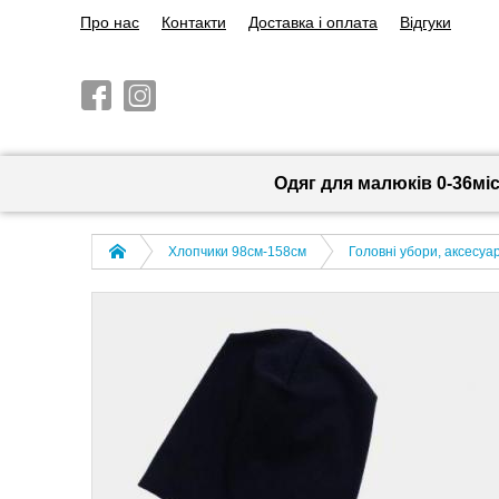
Про нас
Контакти
Доставка і оплата
Відгуки
Одяг для малюків 0-36мі
Хлопчики 98см-158см
Головні убори, аксесуа