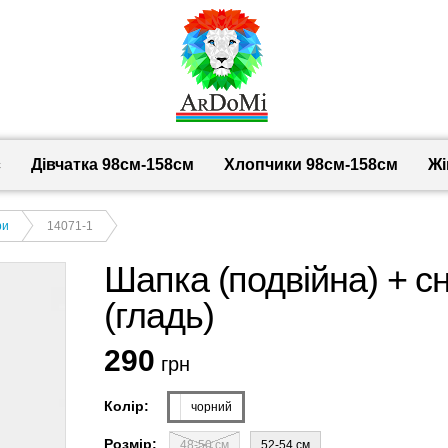
с
Дівчатка 98cм-158см
Хлопчики 98см-158см
Жі
ри
14071-1
Шапка (подвійна) + с
(гладь)
290
грн
Колір:
чорний
Розмір:
48-50 см
52-54 см