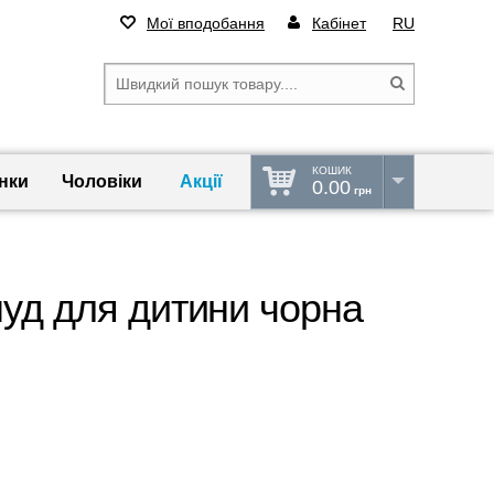
Мої вподобання
Кабінет
RU
КОШИК
нки
Чоловіки
Акції
0.00
грн
нуд для дитини чорна