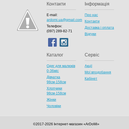
Контакти
Інформація
E-mail:
Про нас
ardomi.ua@gmail.com
Контакти
Телефон:
Доставка і оплата
(097) 289-82-71
Відгуки
Каталог
Сервіс
Одяг для малюків
Акції
0-36міс
Мої вподобання
Дівчатка
Кабінет
98cм-158см
Хлопчики
98см-158см
Жінки
Чоловіки
©2017-2026 Інтернет-магазин «ArDoMi»