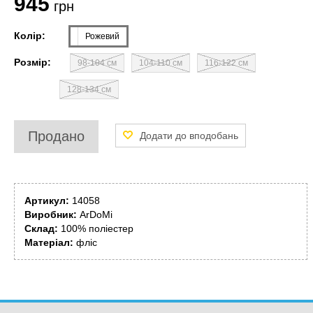
945
грн
Колір:
Рожевий
Розмір:
98-104 см
104-110 см
116-122 см
128-134 см
Продано
Артикул:
14058
Виробник:
ArDoMi
Склад:
100% поліестер
Матеріал:
фліс