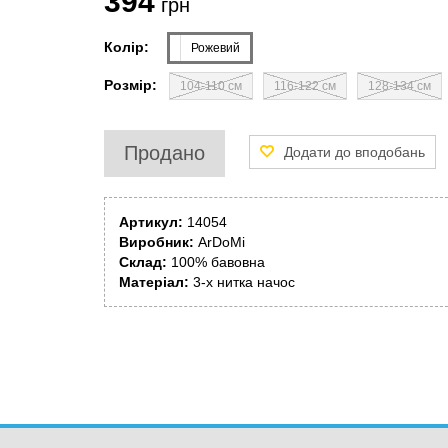
394
грн
Колір:
Рожевий
Розмір:
104-110 см
116-122 см
128-134 см
Продано
Артикул:
14054
Виробник:
ArDoMi
Склад:
100% бавовна
Матеріал:
3-х нитка начос