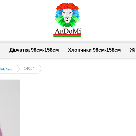
с
Дівчатка 98cм-158см
Хлопчики 98см-158см
Жі
и, худі
14054