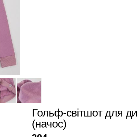
Гольф-світшот для д
(начос)