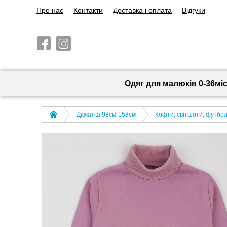
Про нас
Контакти
Доставка і оплата
Відгуки
Одяг для малюків 0-36мі
Дівчатка 98cм-158см
Кофти, світшоти, футболк