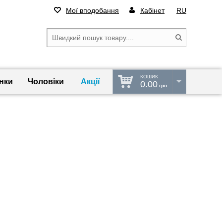
Мої вподобання
Кабінет
RU
КОШИК
нки
Чоловіки
Акції
0.00
грн