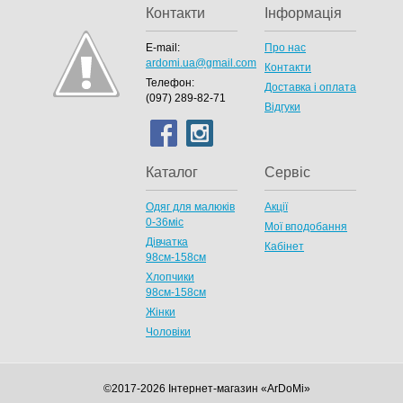
Контакти
Інформація
E-mail:
Про нас
ardomi.ua@gmail.com
Контакти
Телефон:
Доставка і оплата
(097) 289-82-71
Відгуки
Каталог
Сервіс
Одяг для малюків
Акції
0-36міс
Мої вподобання
Дівчатка
Кабінет
98cм-158см
Хлопчики
98см-158см
Жінки
Чоловіки
©2017-2026 Інтернет-магазин «ArDoMi»