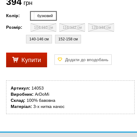
394
грн
Колір:
бузковий
Розмір:
104-110 см
116-122 см
128-134 см
140-146 см
152-158 см
Купити
Артикул:
14053
Виробник:
ArDoMi
Склад:
100% бавовна
Матеріал:
3-х нитка начос