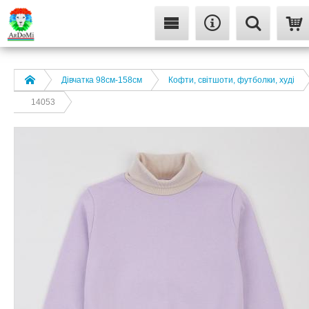
Дівчатка 98cм-158см
Кофти, світшоти, футболки, худі
14053