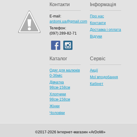
Контакти
Інформація
E-mail:
Про нас
ardomi.ua@gmail.com
Контакти
Телефон:
Доставка і оплата
(097) 289-82-71
Відгуки
Каталог
Сервіс
Одяг для малюків
Акції
0-36міс
Мої вподобання
Дівчатка
Кабінет
98cм-158см
Хлопчики
98см-158см
Жінки
Чоловіки
©2017-2026 Інтернет-магазин «ArDoMi»