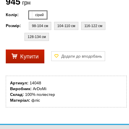
945
грн
Колір:
сірий
Розмір:
98-104 см
104-110 см
116-122 см
128-134 см
Купити
Артикул:
14048
Виробник:
ArDoMi
Склад:
100% поліестер
Матеріал:
фліс