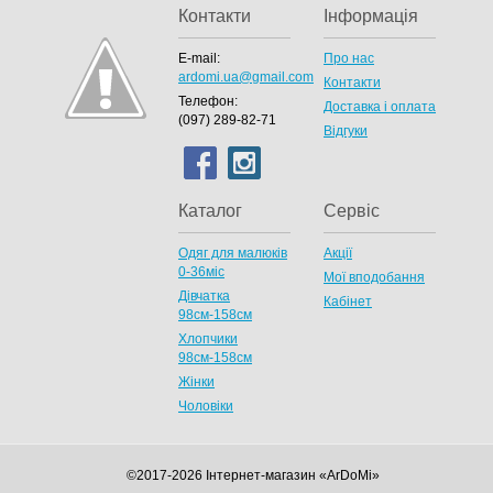
Контакти
Інформація
E-mail:
Про нас
ardomi.ua@gmail.com
Контакти
Телефон:
Доставка і оплата
(097) 289-82-71
Відгуки
Каталог
Сервіс
Одяг для малюків
Акції
0-36міс
Мої вподобання
Дівчатка
Кабінет
98cм-158см
Хлопчики
98см-158см
Жінки
Чоловіки
©2017-2026 Інтернет-магазин «ArDoMi»