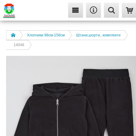
Хлопчики 98см-158см
Штани,шорти, комплекти
14046