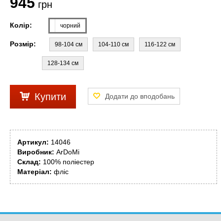
945
грн
Колір:
чорний
Розмір:
98-104 см
104-110 см
116-122 см
128-134 см
Купити
Артикул:
14046
Виробник:
ArDoMi
Склад:
100% поліестер
Матеріал:
фліс