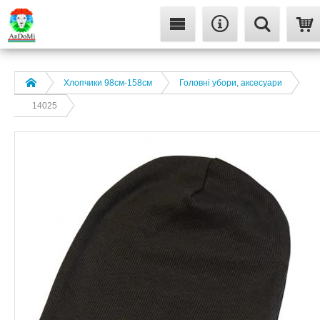
Хлопчики 98см-158см
Головні убори, аксесуари
14025