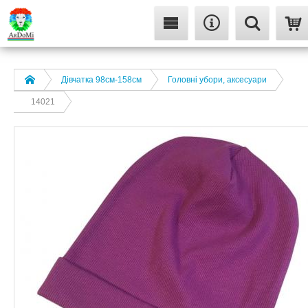
Дівчатка 98cм-158см
Головні убори, аксесуари
14021