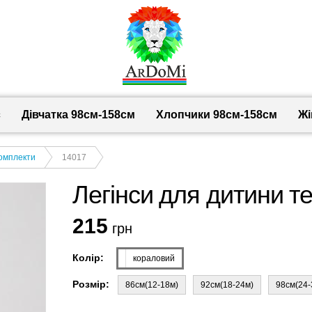
с
Дівчатка 98cм-158см
Хлопчики 98см-158см
Жі
комплекти
14017
Легінси для дитини те
215
грн
Колір:
кораловий
Розмір:
86см(12-18м)
92см(18-24м)
98см(24-