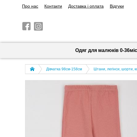
Про нас
Контакти
Доставка і оплата
Відгуки
Одяг для малюків 0-36мі
Дівчатка 98cм-158см
Штани, легінси, шорти, 