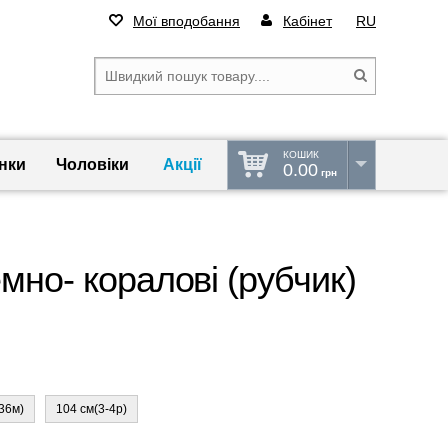
Мої вподобання
Кабінет
RU
КОШИК
нки
Чоловіки
Акції
0.00
грн
мно- коралові (рубчик)
36м)
104 см(3-4р)