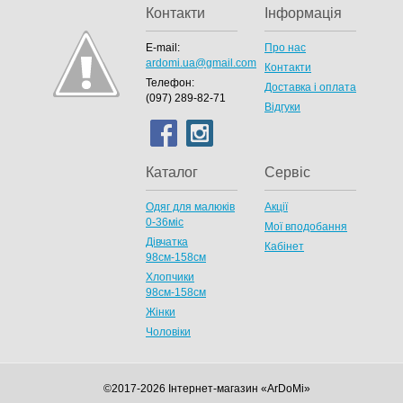
Контакти
Інформація
E-mail:
Про нас
ardomi.ua@gmail.com
Контакти
Телефон:
Доставка і оплата
(097) 289-82-71
Відгуки
Каталог
Сервіс
Одяг для малюків
Акції
0-36міс
Мої вподобання
Дівчатка
Кабінет
98cм-158см
Хлопчики
98см-158см
Жінки
Чоловіки
©2017-2026 Інтернет-магазин «ArDoMi»