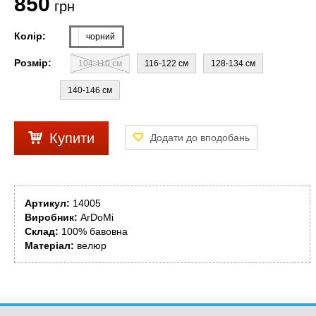
850
грн
Колір:
чорний
Розмір:
104-110 см
116-122 см
128-134 см
140-146 см
Купити
Артикул:
14005
Виробник:
ArDoMi
Склад:
100% бавовна
Матеріал:
велюр