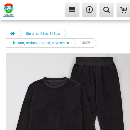
Дівчатка 98cм-158см
Штани, легінси, шорти, комплекти
14005