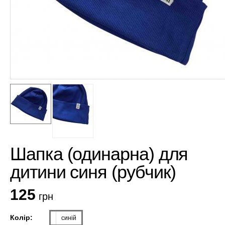
Шапка (одинарна) для
дитини синя (рубчик)
125
грн
Колір:
синій