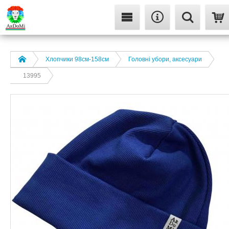
Хлопчики 98см-158см
Головні убори, аксесуари
13995