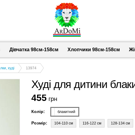
с
Дівчатка 98cм-158см
Хлопчики 98см-158см
Жі
лки, худі
13974
Худі для дитини блаки
455
грн
Колір:
блакитний
Розмір:
104-110 см
116-122 см
128-134 см