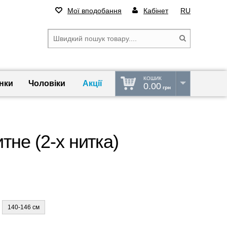
Мої вподобання
Кабінет
RU
КОШИК
нки
Чоловіки
Акції
0.00
грн
тне (2-х нитка)
140-146 см