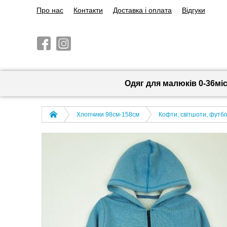
Про нас
Контакти
Доставка і оплата
Відгуки
Одяг для малюків 0-36мі
Хлопчики 98см-158см
Кофти, світшоти, футбо